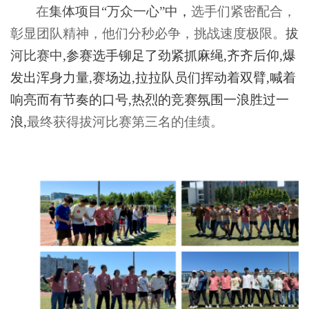
在
集体项目
“
万众一心
”
中
，
选手们紧密配合，
彰显团队精神，他们分秒必争，挑战速度极限。
拔
河比赛中
,参赛选手铆足了劲紧抓麻绳,齐齐后仰,爆
发出浑身力量,赛场边,拉拉队员们挥动着双臂,喊着
响亮而有节奏的口号,热烈的竞赛氛围一浪胜过一
浪,
最终获得拔河比赛第三名的佳绩。