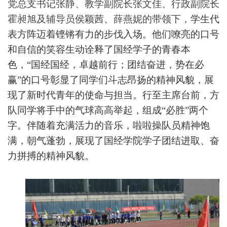
党总支书记张静、教学副院长张文佳、行政副院长
霍昶旭及辅导员侯颖茜、薛燕妮的带领下，
学生代
表方阵迈着铿锵有力的步伐入场。他们嘹亮的口号
和自信的笑容生动诠释了国经学子的青春本
色，
“
国经国经，卓越前行；团结奋进，势在必
赢
”
的口号彰显了同学们斗志昂扬的精神风貌，展
现了新时代青年的使命与担当。行至主席台前，方
队同学将手中的气球高高举起，组成
“
必胜
”
两个
字。伴随着充满活力的音乐，啦啦操队员精神饱
满，朝气蓬勃，展现了国经学院学子团结进取、奋
力拼搏的精神风貌。