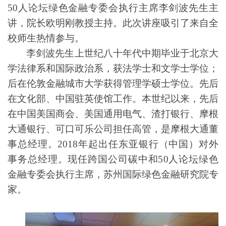
5
0
人论坛绿色金融专委会执行主席
李剑波先生主
讲，
院长
欧明刚教授主持。此次讲座吸引了来自
全
校
师生
热情
参与。
李剑波先生
上世纪八十年代中期毕业于北京大
学法律系和国际政治系，获法学士和文学士学位；
后在伦敦金融城市大学获得管理学硕士学位。先后
在文化部、中国驻英使馆工作。本世纪以来，先后
在中国美国商会、美国通用电气、渣打银行、摩根
大通银行、可口可乐公司担任高管，是摩根大通董
事总经理。2
018
年起出任东亚银行（中国）对外
事务总经理。现任跨国公司碳中和5
0
人论坛绿
色
金融专委会执行主席，苏州国际绿色金融研究院专
家。