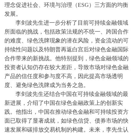
理念促进社会、环境与治理（ESG）三方面的均衡
发展。
李剑波先生进一步分析了目前可持续金融领域
所面临的挑战，包括政策法规的不统一、跨国合作
的难度、绿色洗牌现象的潜在风险，资金流动的可
持续性问题
以及
特朗普
再返白宫后对绿色金融国际
合作带来的新挑战
。
他特别提到，绿色金融领域的
投资者
认知仍
存在较大差距，导致市场对绿色金融
产品的信任度和参与度不高，因此提高市场透明
度、避免绿色洗牌成为当务之急。
李剑波先生还结合中国在可持续金融领域的最
新进展，介绍了中国在绿色金融政策上的创新实
践。他指出，中国在推动绿色金融和
可
持续投资方
面已取得了显著成就，如绿色
信贷、
债券市场的快
速发展和
碳排放
交易机制的构建。未来，李先生认