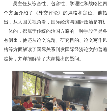
吴主任
从综合性、包容性、学理性和战略性四
个方面介绍了
《外交评论》
的
风格和定位
。他
指
出
，
从
大国关
视角看，国际经济与国际政治是有机
一体的，都属于传统的治国方略的一种手段但是
各
有侧重
，
他还
从论文选题、研究目的、论文写作风
格等方面
解读了国际关系刊发国际经济论文的普遍
趋势，并详细解答了大家提出的疑问
。