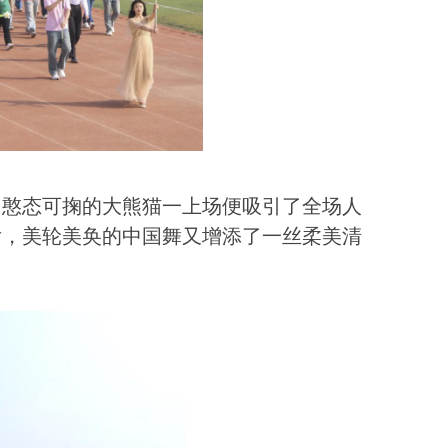
，憨态可掬的大熊猫一上场便吸引了全场人
后，美轮美奂的中国舞又增添了一丝柔美清