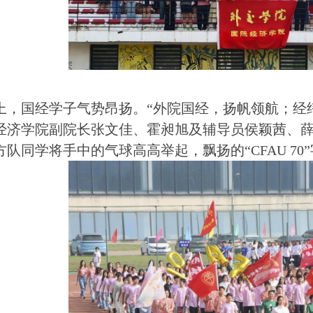
上，国经学子气势昂扬。“外院国经，扬帆领航；经
经济学院副院长张文佳、霍昶旭及辅导员侯颖茜、
队同学将手中的气球高高举起，飘扬的“CFAU 70