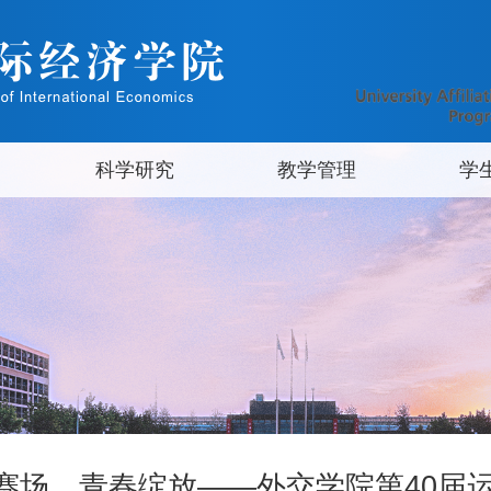
科学研究
教学管理
学
赛场，青春绽放——外交学院第40届