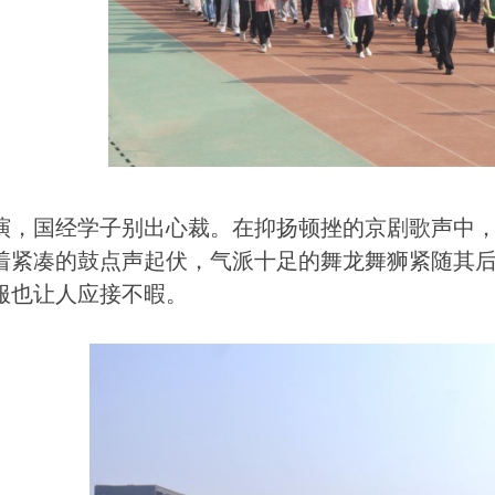
演，国经学子别出心裁。在抑扬顿挫的京剧歌声中
着紧凑的鼓点声起伏，气派十足的舞龙舞狮紧随其
服也让人应接不暇。