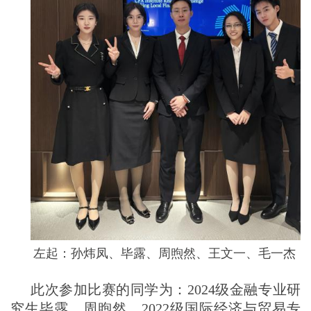
左起：孙炜凤、毕露、周煦然、王文一、毛一杰
此次参加比赛的同学为：
2024
级金融专业研
究生毕露、周煦然，
2022
级国际经济与贸易专