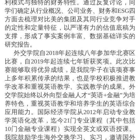
利模式与独特的财务特性。通过反复讨论，同
学们确定从行业概况、公司业务、财务和
ESG
四
方面去梳理对比美的集团及其同行业竞争对手
的定性和定量特征，以严谨有力的估值底稿为
支撑，形成了事实案例丰富、数据基础详实的
研究报告。
外交学院自
2018
年起连续八年参加华北赛区
比赛，自
2019
年起连续七年斩获奖项。此次比
赛能够取得优异成绩，是我院学子在该项赛事
上多年积累传承的结果，也是学校积极推进教
学改革和重视英语教学、实践教学的成果。外
交学院始终以外向型金融人才“英语
+
金融”为培
养特色，重视英语教学和培养学生的英语综合
应用能力。国际经济学院从
2012
年启动专业教
学英语化改革，迄今
21
门专业课程（其中包括
10
门金融专业课程）实现全英文或双语授课。
我院鼓励学生海外交换学习、实习，邀请国外