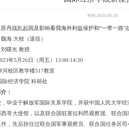
时间:2023-05-25
从苏丹战乱起因及影响看我海外利益保护和“一带一路”
：
魏海 大校（退役）
：
刘曙光 教授
023
年
5
月
26
日（周
五
）
13
:00-
14
:
3
0
沙河校区教学楼517教室
国际经济学院
科研处
简介
：
校，
毕业于解放军国际关系学院，并获中国人民大学经
墨西哥大使馆，以及联合国驻塞拉利昂观察团、联合国
工作，先后担任过联合国军事观察员、联合国任务区司