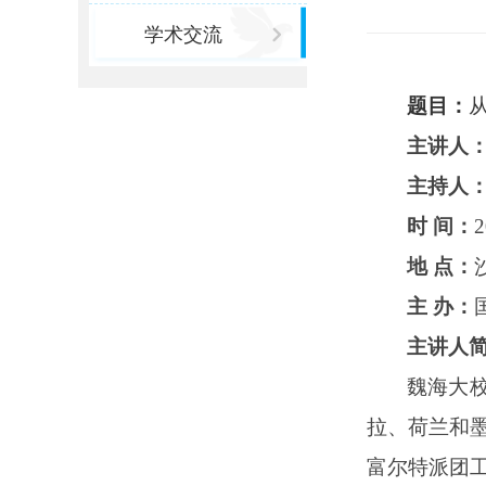
学术交流
题目：
主讲人
主持人
时
间：
2
地
点：
主
办：
主讲人
魏海大
拉、荷兰和
富尔特派团