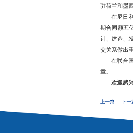
驻荷兰和墨
在尼日
期合同额五
计
、
建造
、
交关系做出
在联合
章
。
欢迎
感
上一篇
下一