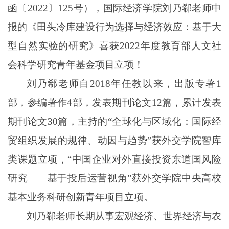
函〔
2022
〕
125
号），国际经济学院刘乃郗
老师
申
报的《田头冷库建设行为选择与经济效应：基于大
型自然实验的研究》喜获
2022
年度教育部人文社
会科学研究青年基金项目立项！
刘乃郗老师
自
2018
年任教以来，出版专著
1
部，参编著作
4
部，发表期刊论文
12
篇，累计发表
期刊论文
30
篇，主持的“全球化与区域化：国际经
贸组织发展的规律、动因与趋势”获外交学院智库
类课题立项，“中国企业对外直接投资东道国风险
研究——基于投后运营视角”获外交学院中央高校
基本业务科研创新青年项目立项。
刘乃郗老师长期从事宏观经济、世界经济与农