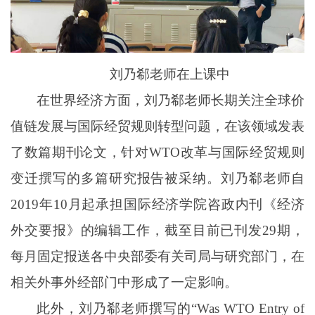
刘乃郗老师在上课中
在世界经济方面，刘乃郗老师长期关注全球价
值链发展与国际经贸规则转型问题，在该领域发表
了数篇期刊论文，针对
WTO
改革与国际经贸规则
变迁撰写的多篇研究报告被采纳。刘乃郗老师自
2019
年
10
月起承担国际经济学院咨政内刊《经济
外交要报》的编辑工作，截至目前已刊发
29
期，
每月固定报送各中央部委有关司局与研究部门，在
相关外事外经部门中形成了一定影响。
此外
，刘乃郗老师撰写的“
Was WTO Entry of