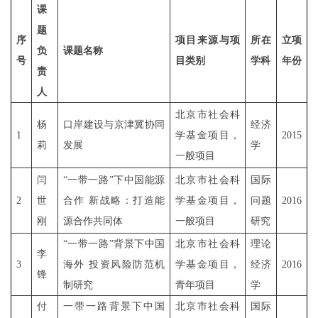
课
题
序
项目来源与项
所在
立项
负
课题名称
号
目类别
学科
年份
责
人
北京市社会科
杨
经济
口岸建设与京津冀协同
1
2015
学基金
项目，
莉
学
发展
一般项目
闫
北京市社会科
国际
“一带一路”下中国能源
2
世
学基金项目，
问题
2016
合作 新战略：打造能
刚
一般项目
研究
源合作共同体
“一带一路”背景下中国
北京市社会科
理论
李
3
海外 投资风险防范机
学基金项目，
经济
2016
锋
制研究
青年项目
学
付
一带一路背景下中国
北京市社会科
国际