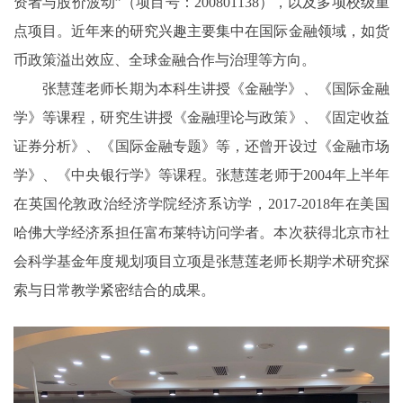
资者与股价波动”
（
项目号：200801138
），以及多项校级重
点项目。
近年来的研究兴趣主要集中在国际金融领域，如货
币政策溢出效应、全球金融合作与治理等方向。
张慧莲老师长期
为
本科生讲授《金融学》、《国际金融
学》等课程，研究生讲授《金融理论与政策》
、
《固定收益
证券分析》、《国际金融专题》等，
还曾
开设
过
《金融市场
学》
、
《中央银行学》等
课程
。张慧莲老师于2004年上半年
在英国伦敦政治经济学院经济系访学，2017-2018年在美国
哈佛大学经济系担任富布莱特访问学者。
本次获得
北京市社
会科学基金年度规划项目立项
是张慧莲老师长期学术研究探
索与日常教学紧密结合的成果。