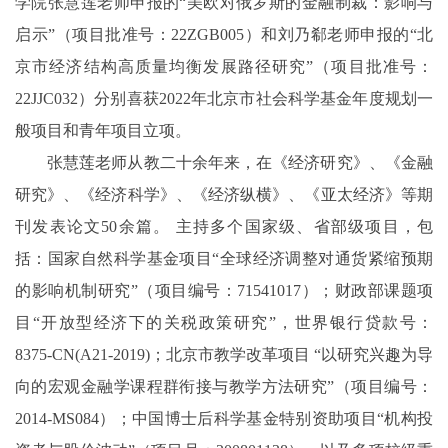
学院张慧莲老师申报的“美欧对俄罗斯的金融制裁：影响与
启示”（项目批准号：22
ZGB
005）和刘乃郗
老师
申报的“北
京市经济结构高质量均衡发展路径研究”（项目批准号：
22
JJC
032）分别喜获2022年北京市社会科学基金年度规划一
般项目和青年项目立项。
张慧莲老师从教二十余年来，
在《经济研究》、《金融
研究》、《经济科学》、《经济纵横》、《亚太经济》等期
刊发表论文50余篇
。 主持多个国家级、省部级项目，包
括：
国家自然科学基金项目“全球经济调整对通货紧缩预期
的影响机制研究”
（
项目编号：71541017
）；
财政部课题项
目“开放型经济下的关税政策研究”，世界银行贷款号：
8375-
CN
(
A
21-2019)
；北京市
教学改革项目 “以研究兴趣为导
向的宏观金融学课程群衔接与教学方法研究”
（
项目编号：
2014-
MS
084
）；
中国博士后科学基金特别资助
项目
“机构投